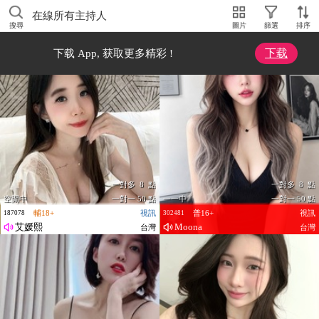
在線所有主持人
搜尋
圖片
篩選
排序
下载
下载 App, 获取更多精彩 !
一對多 8 點
一對多 8 點
空閒中
一對一 50 點
一一中
一對一 50 點
輔18+
視訊
普16+
視訊
187078
302481
艾媛熙
Moona
台灣
台灣