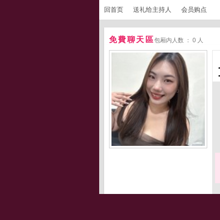
回首页
送礼给主持人
会员购点
免費聊天區
包厢内人数 ： 0 人