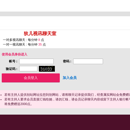
您即将进入 [
狄儿视讯聊天室
]
一对多视讯聊天 : 每分钟
8
点
一对一视讯聊天 : 每分钟
35
点
使用会员身份进入
帐号 :
密码 :
验证码 :
加入会员
若有主持人提供别站网址拉您到别网站，请将聊天记录提供我们，经查属实网站会免费赠送
若有主持人要求会员直接汇钱给她，请勿汇钱，请会员记录聊天内容或留下主持人银行帐
将免费赠送2000点。