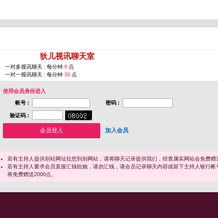
您即将进入 [
狄儿视讯聊天室
]
一对多视讯聊天 : 每分钟
8
点
一对一视讯聊天 : 每分钟
30
点
使用会员身份进入
帐号 :
密码 :
验证码 :
加入会员
若有主持人提供别站网址拉您到别网站，请将聊天记录提供我们，经查属实网站会免费赠送
若有主持人要求会员直接汇钱给她，请勿汇钱，请会员记录聊天内容或留下主持人银行帐
将免费赠送2000点。