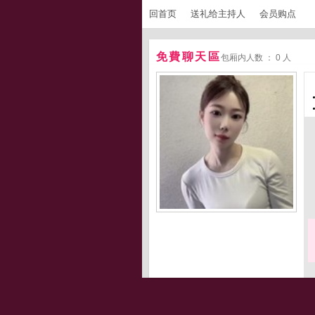
回首页
送礼给主持人
会员购点
免費聊天區
包厢内人数 ： 0 人