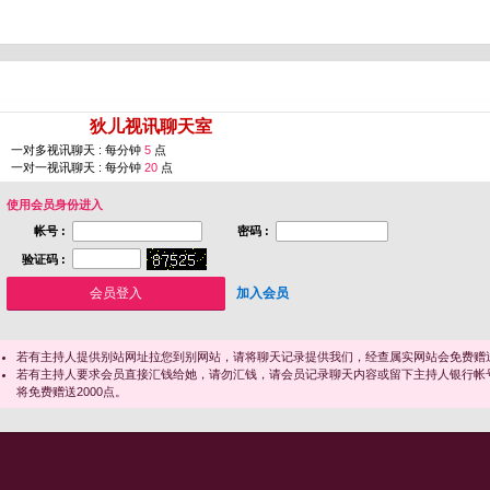
您即将进入 [
狄儿视讯聊天室
]
一对多视讯聊天 : 每分钟
5
点
一对一视讯聊天 : 每分钟
20
点
使用会员身份进入
帐号 :
密码 :
验证码 :
加入会员
若有主持人提供别站网址拉您到别网站，请将聊天记录提供我们，经查属实网站会免费赠送
若有主持人要求会员直接汇钱给她，请勿汇钱，请会员记录聊天内容或留下主持人银行帐
将免费赠送2000点。