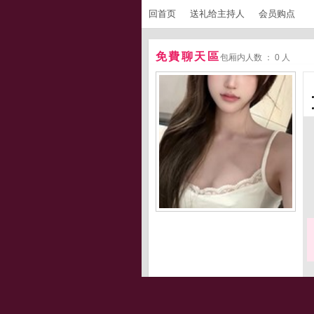
回首页
送礼给主持人
会员购点
免費聊天區
包厢内人数 ： 0 人