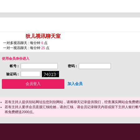
您即将进入 [
狄儿视讯聊天室
]
一对多视讯聊天 : 每分钟
6
点
一对一视讯聊天 : 每分钟
25
点
使用会员身份进入
帐号 :
密码 :
验证码 :
加入会员
若有主持人提供别站网址拉您到别网站，请将聊天记录提供我们，经查属实网站会免费赠送
若有主持人要求会员直接汇钱给她，请勿汇钱，请会员记录聊天内容或留下主持人银行帐
将免费赠送2000点。