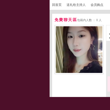
回首页
送礼给主持人
会员购点
免費聊天區
包厢内人数 ： 0 人