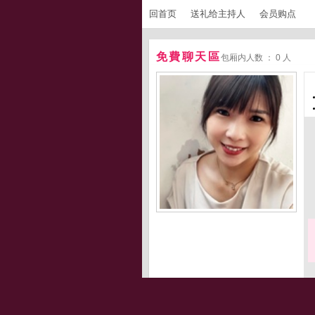
回首页
送礼给主持人
会员购点
免費聊天區
包厢内人数 ： 0 人