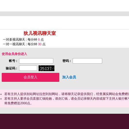
您即将进入 [
狄儿视讯聊天室
]
一对多视讯聊天 : 每分钟
8
点
一对一视讯聊天 : 每分钟
30
点
使用会员身份进入
帐号 :
密码 :
验证码 :
加入会员
若有主持人提供别站网址拉您到别网站，请将聊天记录提供我们，经查属实网站会免费赠送
若有主持人要求会员直接汇钱给她，请勿汇钱，请会员记录聊天内容或留下主持人银行帐
将免费赠送2000点。