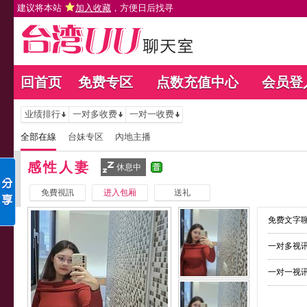
建议将本站
加入收藏
，方便日后找寻
回首页
免费专区
点数充值中心
会员登
业绩排行
一对多收费
一对一收费
全部在線
台妹专区
內地主播
感性人妻
休息中
免費視訊
进入包厢
送礼
免费文字聊
一对多视讯
一对一视讯