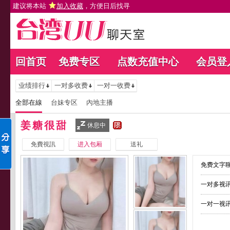
建议将本站
加入收藏
，方便日后找寻
回首页
免费专区
点数充值中心
会员登
业绩排行
一对多收费
一对一收费
全部在線
台妹专区
內地主播
姜糖很甜
休息中
免費視訊
进入包厢
送礼
免费文字聊
一对多视讯
一对一视讯