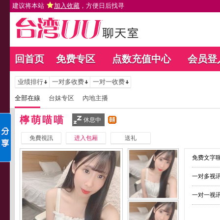
建议将本站
加入收藏
，方便日后找寻
回首页
免费专区
点数充值中心
会员登
业绩排行
一对多收费
一对一收费
全部在線
台妹专区
內地主播
檸萌喵喵
休息中
免費視訊
进入包厢
送礼
免费文字聊
一对多视讯
一对一视讯