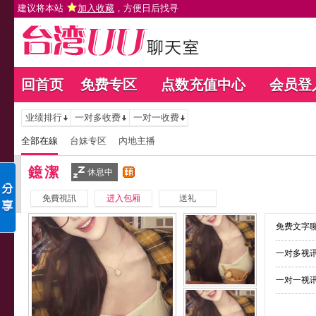
建议将本站
加入收藏
，方便日后找寻
回首页
免费专区
点数充值中心
会员登
业绩排行
一对多收费
一对一收费
全部在線
台妹专区
內地主播
鐿潔
休息中
免費視訊
进入包厢
送礼
免费文字聊
一对多视讯
一对一视讯