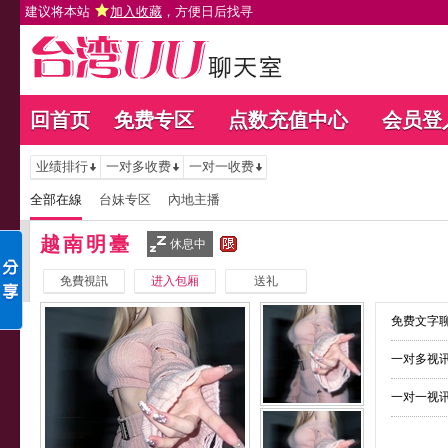
建议将本站
加入收藏
，方便日后找寻
回首页
免费专区
点数充值中心
会员登
业绩排行
一对多收费
一对一收费
全部在線
台妹专区
內地主播
越南明臺
休息中
免費視訊
进入包厢
送礼
免费文字聊
一对多视讯
一对一视讯