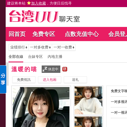
建议将本站
加入收藏
，方便日后找寻
回首页
免费专区
点数充值中心
会员登
业绩排行
一对多收费
一对一收费
全部在線
台妹专区
內地主播
溫暖的喵
休息中
免費視訊
进入包厢
送礼
免费文字聊
一对多视讯
一对一视讯