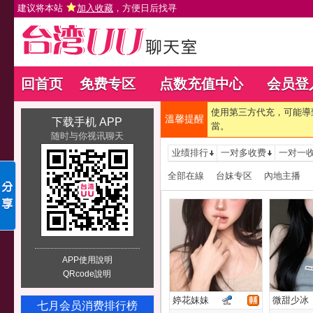
建议将本站
加入收藏
，方便日后找寻
回首页
免费专区
点数充值中心
会员登
使用第三方代充，可能導
溫馨提醒
下载手机 APP
當。
随时与你视讯聊天
业绩排行
一对多收费
一对一
全部在線
台妹专区
內地主播
APP使用說明
QRcode說明
婷花妹妹
微甜少冰
七月会员消费排行榜