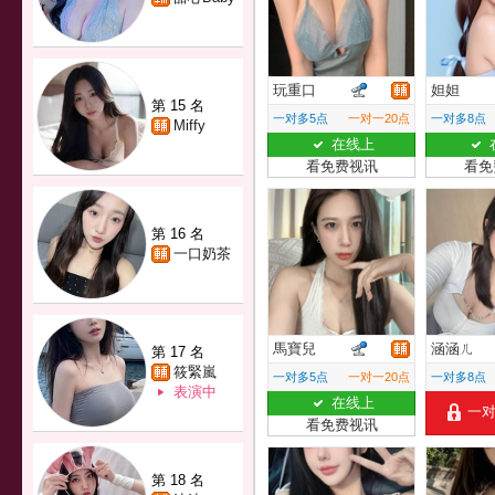
玩重口
妲妲
第 15 名
一对多5点
一对一20点
一对多8点
Miffy
在线上
看免费视讯
看免
第 16 名
一口奶茶
馬寶兒
涵涵ㄦ
第 17 名
筱緊嵐
一对多5点
一对一20点
一对多8点
表演中
在线上
一
看免费视讯
第 18 名