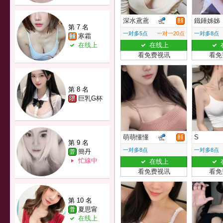
深水鳶鳶
鐵錘姊姊
第 7 名
一对多5点
一对一20点
一对多8点
寒霜
在线上
在线上
看免费视讯
看免
第 8 名
巨乳G杯
萌萌懂懂
S
第 9 名
一对多8点
一对多8点
簡丹
忙線中
在线上
看免费视讯
看免
第 10 名
夏思甯
在线上