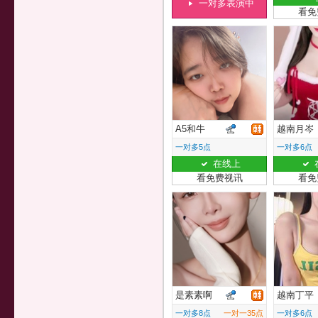
一对多表演中
看免
A5和牛
越南月岑
一对多5点
一对多6点
在线上
看免费视讯
看免
是素素啊
越南丁平
一对多8点
一对一35点
一对多6点