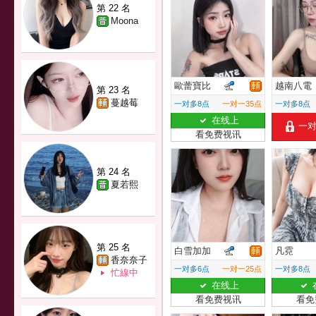
第 22 名
Moona
歐蕾寶比
越南八電
第 23 名
蔓越莓
一对多8点
一对一35点
一对多8点
在线上
一
看免费视讯
第 24 名
夏若熙
第 25 名
白雪加加
凡霓
香奈奈子
一对多6点
一对一25点
一对多8点
忙線中
在线上
看免费视讯
看免