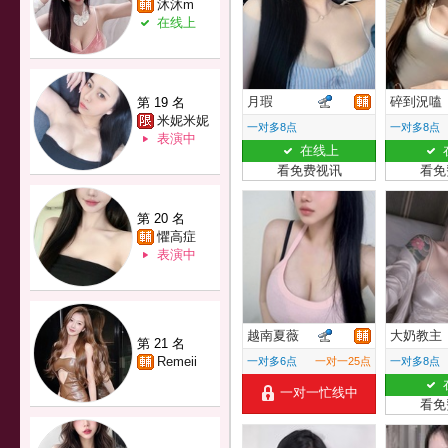
沐沐m
在线上
月瑕
碎到況嗑
第 19 名
米妮米妮
一对多8点
一对多8点
表演中
在线上
看免费视讯
看免
第 20 名
懼高症
表演中
越南夏薇
大奶教主
第 21 名
Remeii
一对多6点
一对一25点
一对多8点
一对一忙线中
看免