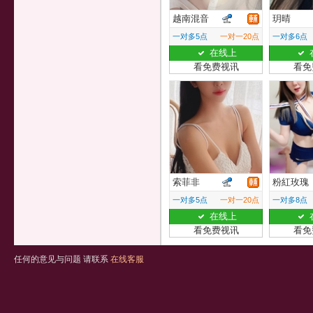
越南混音
玥晴
一对多5点
一对一20点
一对多6点
在线上
看免费视讯
看免
索菲非
粉紅玫瑰
一对多5点
一对一20点
一对多8点
在线上
看免费视讯
看免
任何的意见与问题 请联系
在线客服