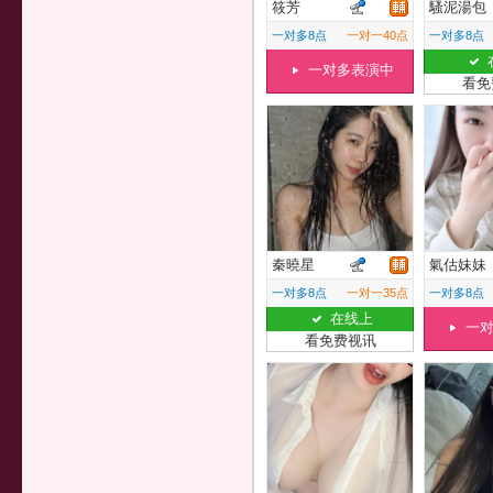
筱芳
騷泥湯包
一对多8点
一对一40点
一对多8点
一对多表演中
看免
秦曉星
氣估妹妹
一对多8点
一对一35点
一对多8点
在线上
一
看免费视讯