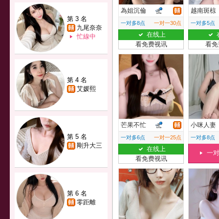
為姐沉倫
越南斑椋
第 3 名
一对多8点
一对一30点
一对多5点
九尾奈奈
在线上
忙線中
看免费视讯
看免
第 4 名
艾媛熙
芒果不忙
小咪人妻
第 5 名
一对多6点
一对一25点
一对多8点
剛升大三
在线上
一
看免费视讯
第 6 名
零距離