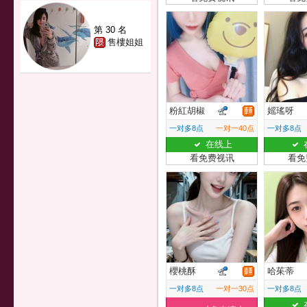
第 30 名
售樓姐姐
粉紅胡椒
媱瑤呀
一对多8点
一对一40点
一对多8点
在线上
看免费视讯
看免
櫻桃酥
哈茱蒂
一对多8点
一对一30点
一对多8点