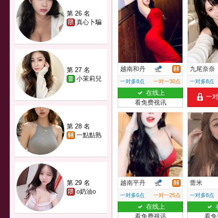
第 26 名
真心卜騙
越南和丹
九尾奈奈
第 27 名
小茉莉兒
一对多8点
一对一30点
一对多8点
在线上
一
看免费视讯
第 28 名
一點點熟
第 29 名
越南平丹
蕾米
o奶油o
一对多6点
一对一25点
一对多8点
在线上
看免费视讯
看免