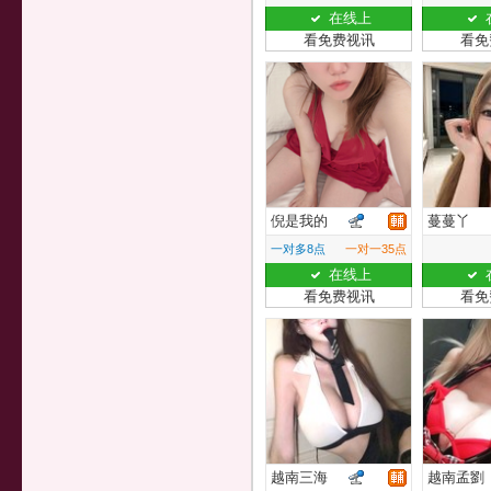
在线上
看免费视讯
看免
倪是我的
蔓蔓丫
一对多8点
一对一35点
在线上
看免费视讯
看免
越南三海
越南孟劉