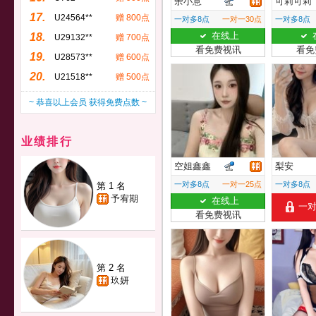
余小意
可莉可莉
17.
U24564**
赠 800点
一对多8点
一对一30点
一对多8点
在线上
18.
U29132**
赠 700点
看免费视讯
看免
19.
U28573**
赠 600点
20.
U21518**
赠 500点
~ 恭喜以上会员 获得免费点数 ~
业绩排行
空姐鑫鑫
梨安
一对多8点
一对一25点
一对多8点
第 1 名
予宥期
在线上
一
看免费视讯
第 2 名
玖妍