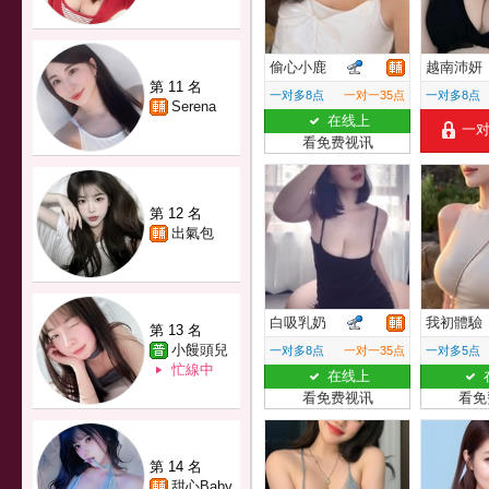
偷心小鹿
越南沛妍
第 11 名
一对多8点
一对一35点
一对多8点
Serena
在线上
一
看免费视讯
第 12 名
出氣包
白吸乳奶
我初體驗
第 13 名
小饅頭兒
一对多8点
一对一35点
一对多5点
忙線中
在线上
看免费视讯
看免
第 14 名
甜心Baby